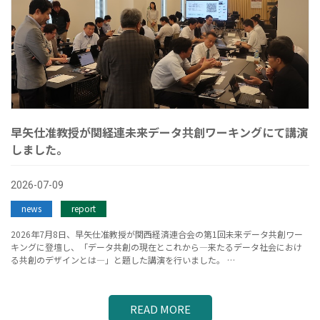
早矢仕准教授が関経連未来データ共創ワーキングにて講演
しました。
2026-07-09
news
report
2026年7月8日、早矢仕准教授が関西経済連合会の第1回未来データ共創ワー
キングに登壇し、「データ共創の現在とこれから―来たるデータ社会におけ
る共創のデザインとは―」と題した講演を行いました。 …
READ MORE