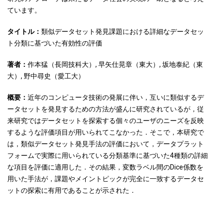
ています。
タイトル：
類似データセット発見課題における詳細なデータセッ
ト分類に基づいた有効性の評価
著者：
作本猛（長岡技科大）, 早矢仕晃章（東大）, 坂地泰紀（東
大）, 野中尋史（愛工大）
概要：
近年のコンピュータ技術の発展に伴い，互いに類似するデ
ータセットを発見するための方法が盛んに研究されているが，従
来研究ではデータセットを探索する個々のユーザのニーズを反映
するような評価項目が用いられてこなかった．そこで，本研究で
は，類似データセット発見手法の評価において，データプラット
フォームで実際に用いられている分類基準に基づいた4種類の詳細
な項目を評価に適用した．その結果，変数ラベル間のDice係数を
用いた手法が，課題やメイントピックが完全に一致するデータセ
ットの探索に有用であることが示された．